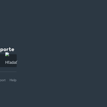
pporte
ort
Help